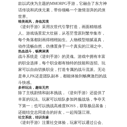
款以武侠为主题的MMORPG手游，它融合了东方神
话传说和武侠元素，带你领略一个激情澎湃的武侠
世界。
唯美画风，身临其境
《逆剑手游》采用次世代引擎打造，画面精细感
人。游戏场景宏大壮丽，从苍茫雪原到繁华集市，
每个角落都刻画得栩栩如生。人物模型细腻逼真，
动作流畅自然，仿佛置身于一个真实的江湖之中。
热血战斗，畅爽淋漓
战斗系统是《逆剑手游》的灵魂。游戏中拥有丰富
的职业选择，每个职业都有独特的技能和连招。玩
家可以自由切换职业，打造专属的战斗流派。无论
是单人PK还是团队副本，都能体验到畅爽激烈的战
斗快感。
多样玩法，趣味无穷
除了主线剧情和副本挑战，《逆剑手游》还提供了
丰富的玩法。玩家可以组队参加跨服战场，争夺天
下第一；也可以挑战高难度BOSS，获取极品装备；
还能结交志同道合的好友，一起闯荡江湖。
社交系统，结识良缘
《逆剑手游》注重社交体验，玩家可以通过公会、